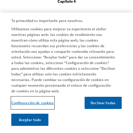
Capítulo 4
Tu privacidad es importante para nosotros.
ARTÍCULOS
Utilizamos cookies para mejorar su experiencia al visitar
Todos los artículos
nuestras páginas web: las cookies de rendimiento nos
muestran cómo utiliza esta página web, las cookies
funcionales recuerdan sus preferencias y las cookies de
Instagram
LinkedIn
X
Youtube
Facebook
orientación nos ayudan a compartir contenido relevante para
usted. Seleccione: "Aceptar todo" para dar su consentimiento
a todas las cookies, seleccione "Configuración de cookies"
para administrar las diferentes cookies o seleccione "Declinar
todas" para utilizar solo las cookies estrictamente
necesarias. Puede cambiar su configuración de cookies en
Legal
Política de privacidad y cookies
cualquier momento presionando el enlace de configuración
de cookies en la página web.
Condiciones legales
Protección de datos: tus derechos
Configuración de cookies
Declinar todas
Configuración de cookies
Aceptar todo