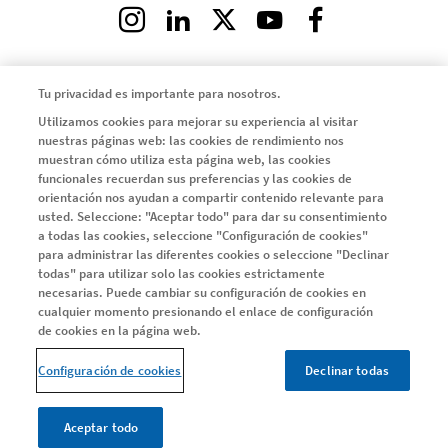
Instagram
LinkedIn
X
Youtube
Facebook
Tu privacidad es importante para nosotros.
Utilizamos cookies para mejorar su experiencia al visitar
Legal
Política de privacidad y cookies
nuestras páginas web: las cookies de rendimiento nos
muestran cómo utiliza esta página web, las cookies
Condiciones legales
funcionales recuerdan sus preferencias y las cookies de
Protección de datos: tus derechos
orientación nos ayudan a compartir contenido relevante para
usted. Seleccione: "Aceptar todo" para dar su consentimiento
Configuración de cookies
a todas las cookies, seleccione "Configuración de cookies"
para administrar las diferentes cookies o seleccione "Declinar
todas" para utilizar solo las cookies estrictamente
necesarias. Puede cambiar su configuración de cookies en
cualquier momento presionando el enlace de configuración
de cookies en la página web.
© 2026 Novartis AG
Configuración de cookies
Declinar todas
Este sitio web está dirigido solamente a residentes en España
Aceptar todo