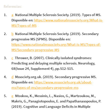
Referencias:
a
National Multiple Sclerosis Society. (2019). Types of MS.
Disponible en:
https://www.nationalmssociety.org/What-is-
MS/Types-of-MS
b
National Multiple Sclerosis Society. (2019). Secondary
progressive MS (SPMS). Disponible en:
https://www.nationalmssociety.org/What-is-MS/Types-of-
MS/Secondary-progressive-MS
c
Thrower, B. (2007). Clinically isolated syndromes:
Predicting and delaying multiple sclerosis. Neurology,
68(Issue 24, Supplement 4), pp.S12-S15.
d
Mssociety.org.uk. (2019). Secondary progressive MS.
Disponible en:
https://www.mssociety.org.uk/about-
ms/types-of-ms/secondary-progressive-ms
e
Ntoskou, K., Messinis, L., Nasios, G., Martzoukou, M.,
Makris, G., Panagiotopoulos, E. and Papathanasopoulos, P.
(2019). Cognitive and Language Deficits in Multiple