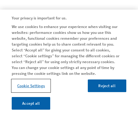
Your privacy is important for us.
ESCLEROSIS MÚLTIPLE
We use cookies to enhance your experience when visiting our
websites: performance cookies show us how you use this
La ciencia detrás de la EM
website, functional cookies remember your preferences and
Síntomas
targeting cookies help us to share content relevant to you.
Select “Accept all” for giving your consent to all cookies,
Diccionario
select “Cookie settings” for managing the different cookies or
select “Reject all” for using only strictly necessary cookies.
You can change your cookie settings at any point of time by
pressing the cookie settings link on the website.
EM REMITENTE RECURRENTE
Sobre EM remitente recurrente
Cookie Settings
Reject all
EM PROGRESIVA
Accept all
Entiende la EMSP
Adelántate a la progresión
Ayuda y Soporte