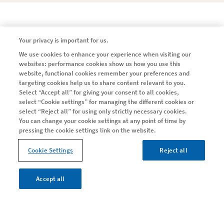
Your privacy is important for us.
ESCLEROSIS MÚLTIPLE
We use cookies to enhance your experience when visiting our
La ciencia detrás de la EM
websites: performance cookies show us how you use this
website, functional cookies remember your preferences and
Síntomas
targeting cookies help us to share content relevant to you.
Select “Accept all” for giving your consent to all cookies,
Diccionario
select “Cookie settings” for managing the different cookies or
select “Reject all” for using only strictly necessary cookies.
You can change your cookie settings at any point of time by
EM REMITENTE RECURRENTE
pressing the cookie settings link on the website.
Sobre EM remitente recurrente
Cookie Settings
Reject all
EM PROGRESIVA
Accept all
Entiende la EMSP
Adelántate a la progresión
Ayuda y Soporte