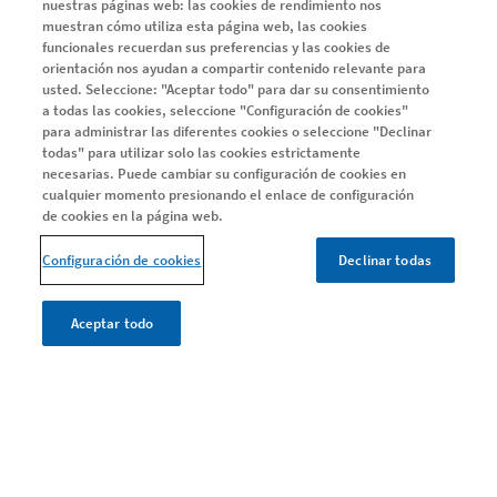
nuestras páginas web: las cookies de rendimiento nos
muestran cómo utiliza esta página web, las cookies
EM REMITENTE RECURRENTE
funcionales recuerdan sus preferencias y las cookies de
Sobre EM remitente recurrente
orientación nos ayudan a compartir contenido relevante para
usted. Seleccione: "Aceptar todo" para dar su consentimiento
a todas las cookies, seleccione "Configuración de cookies"
para administrar las diferentes cookies o seleccione "Declinar
EM PROGRESIVA
todas" para utilizar solo las cookies estrictamente
Entiende la EMSP
necesarias. Puede cambiar su configuración de cookies en
cualquier momento presionando el enlace de configuración
Adelántate a la progresión
de cookies en la página web.
Ayuda y Soporte
Configuración de cookies
Declinar todas
Día Mundial EM
Estudio Me Interesa PRO
Aceptar todo
CONOCE TU EM
Conoce tu EM
Encuentra el equilibrio entre las necesidades del tratamiento
Una alta eficacia, de forma temprana