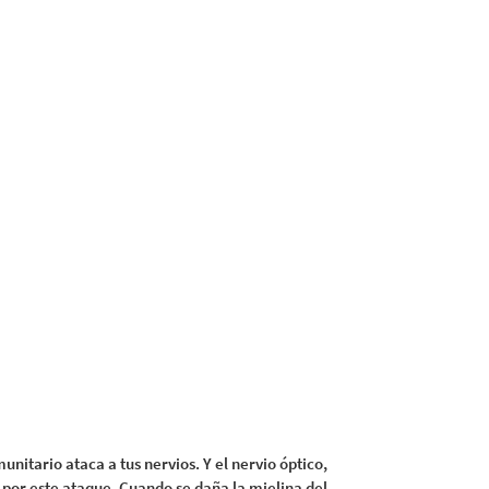
nitario ataca a tus nervios. Y el nervio óptico,
 por este ataque. Cuando se daña la mielina del