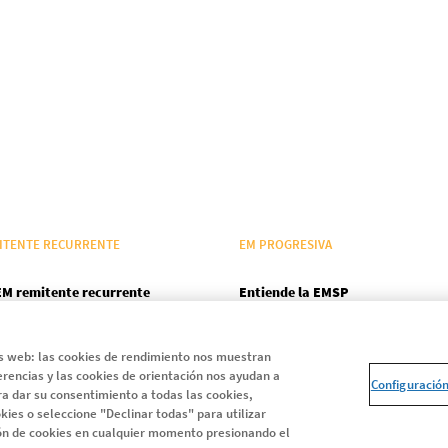
ITENTE RECURRENTE
EM PROGRESIVA
EM remitente recurrente
Entiende la EMSP
Adelántate a la progresión
as web: las cookies de rendimiento nos muestran
Ayuda y Soporte
erencias y las cookies de orientación nos ayudan a
Configuració
Día Mundial EM
a dar su consentimiento a todas las cookies,
kies o seleccione "Declinar todas" para utilizar
Estudio Me Interesa PRO
ión de cookies en cualquier momento presionando el