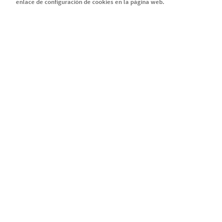
enlace de configuración de cookies en la página web.
SERIE EMMA
Serie EMMA
Capítulo 1
Capítulo 2
Capítulo 3
Capítulo 4
Legal
Política de privacidad y c