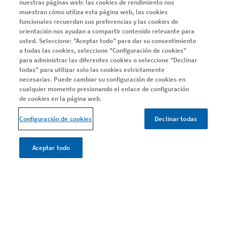
nuestras páginas web: las cookies de rendimiento nos
muestran cómo utiliza esta página web, las cookies
EM REMITENTE RECURRENTE
funcionales recuerdan sus preferencias y las cookies de
Sobre EM remitente recurrente
orientación nos ayudan a compartir contenido relevante para
usted. Seleccione: "Aceptar todo" para dar su consentimiento
a todas las cookies, seleccione "Configuración de cookies"
para administrar las diferentes cookies o seleccione "Declinar
EM PROGRESIVA
todas" para utilizar solo las cookies estrictamente
Entiende la EMSP
necesarias. Puede cambiar su configuración de cookies en
cualquier momento presionando el enlace de configuración
Adelántate a la progresión
de cookies en la página web.
Ayuda y Soporte
Configuración de cookies
Declinar todas
Día Mundial EM
Estudio Me Interesa PRO
Aceptar todo
CONOCE TU EM
Conoce tu EM
Encuentra el equilibrio entre las necesidades del tratamiento
Una alta eficacia, de forma temprana