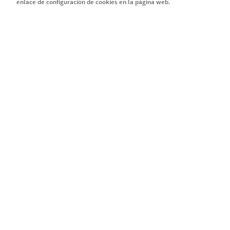
enlace de configuración de cookies en la página web.
SERIE EMMA
Serie EMMA
Capítulo 1
Capítulo 2
Capítulo 3
Capítulo 4
Legal
Política de privacidad y c