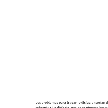
Los problemas para tragar (o disfagia) serían d
sobrevivir. La disfagia, que no es ninguna brom