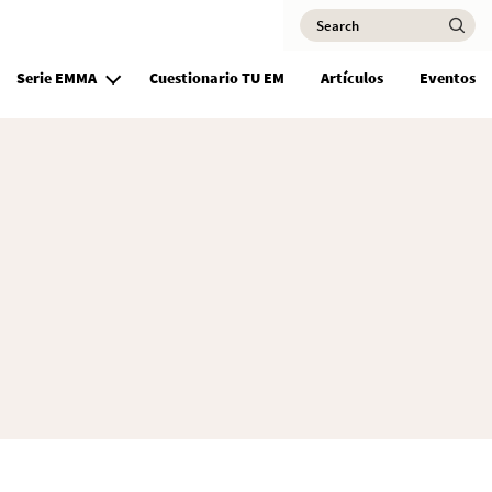
Search
Ma
Serie EMMA
Cuestionario TU EM
Artículos
Eventos