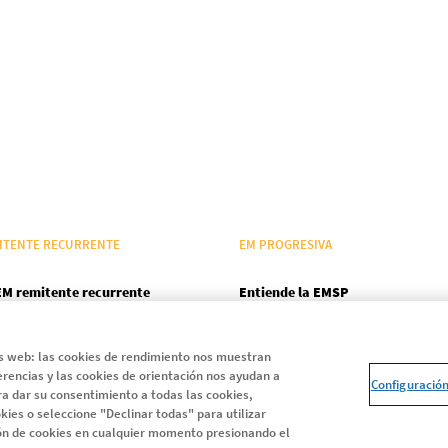
ITENTE RECURRENTE
EM PROGRESIVA
EM remitente recurrente
Entiende la EMSP
Adelántate a la progresión
as web: las cookies de rendimiento nos muestran
Ayuda y Soporte
erencias y las cookies de orientación nos ayudan a
Configuració
Día Mundial EM
a dar su consentimiento a todas las cookies,
kies o seleccione "Declinar todas" para utilizar
Estudio Me Interesa PRO
ión de cookies en cualquier momento presionando el