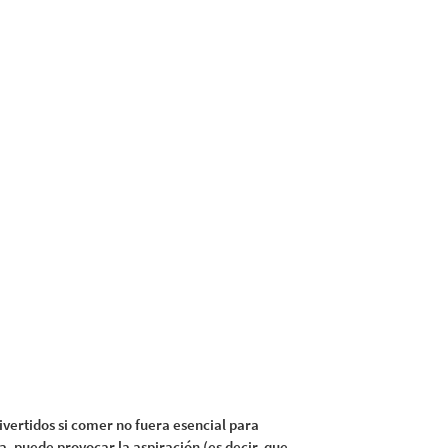
ivertidos si comer no fuera esencial para
a, puede provocar la aspiración (es decir, que