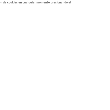
ión de cookies en cualquier momento presionando el
Estudio Me Interesa PRO
ARTÍCULOS
Todos los artículos
Instagram
LinkedIn
X
Youtube
Facebook
ookies
Condiciones legales
Protección de datos: tus derechos