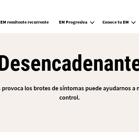
Pasar al contenido principal
EM remitente recurrente
EM Progresiva
Conoce tu EM
Desencadenant
 provoca los brotes de síntomas puede ayudarnos a 
control.