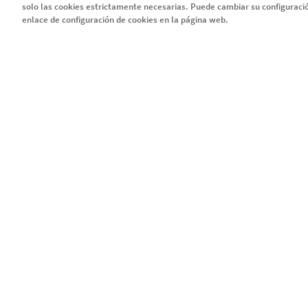
solo las cookies estrictamente necesarias. Puede cambiar su configurac
enlace de configuración de cookies en la página web.
SERIE EMMA
Serie EMMA
Capítulo 1
Capítulo 2
Capítulo 3
Capítulo 4
Legal
Política de privacidad y c