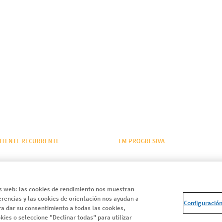
ITENTE RECURRENTE
EM PROGRESIVA
EM remitente recurrente
Entiende la EMSP
Adelántate a la progresión
as web: las cookies de rendimiento nos muestran
Ayuda y Soporte
erencias y las cookies de orientación nos ayudan a
Configuració
a dar su consentimiento a todas las cookies,
Día Mundial EM
kies o seleccione "Declinar todas" para utilizar