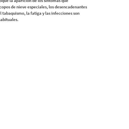
que la aparición de los síntomas que
copos de nieve especiales, los desencadenantes
l tabaquismo, la fatiga y las infecciones son
abituales.