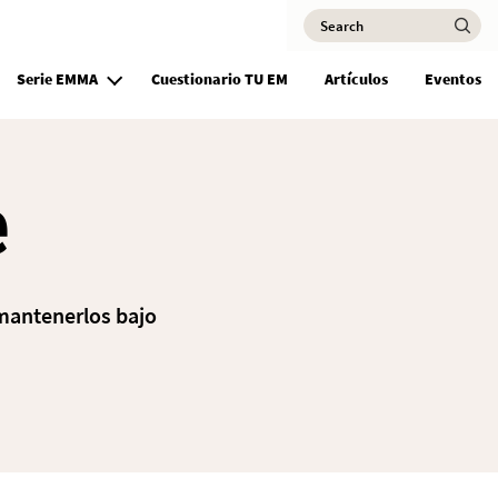
Search
Ma
Serie EMMA
Cuestionario TU EM
Artículos
Eventos
e
mantenerlos bajo