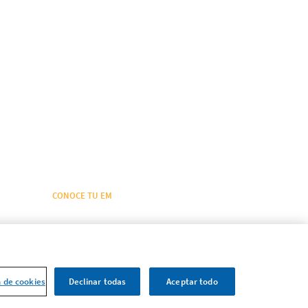
CONOCE TU EM
Conoce tu EM
Encuentra el equilibrio entre las
necesidades del tratamiento
n de cookies
Declinar todas
Aceptar todo
Una alta eficacia, de forma temprana