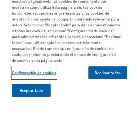
nuestras páginas web: las cookies de rendimiento nos
muestran cómo utiliza esta página web, las cookies
EM REMITENTE RECURRENTE
funcionales recuerdan sus preferencias y las cookies de
Sobre EM remitente recurrente
orientación nos ayudan a compartir contenido relevante para
usted. Seleccione: "Aceptar todo" para dar su consentimiento
a todas las cookies, seleccione "Configuración de cookies"
para administrar las diferentes cookies o seleccione "Declinar
EM PROGRESIVA
todas" para utilizar solo las cookies estrictamente
Entiende la EMSP
necesarias. Puede cambiar su configuración de cookies en
cualquier momento presionando el enlace de configuración
Adelántate a la progresión
de cookies en la página web.
Ayuda y Soporte
Configuración de cookies
Declinar todas
Día Mundial EM
Estudio Me Interesa PRO
Aceptar todo
CONOCE TU EM
Conoce tu EM
Encuentra el equilibrio entre las necesidades del tratamiento
Una alta eficacia, de forma temprana