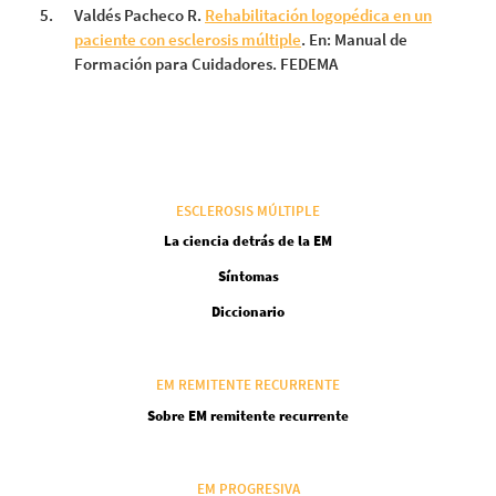
Valdés Pacheco R.
Rehabilitación logopédica en un
paciente con esclerosis múltiple
. En: Manual de
Formación para Cuidadores. FEDEMA
ESCLEROSIS MÚLTIPLE
La ciencia detrás de la EM
Síntomas
Diccionario
EM REMITENTE RECURRENTE
Sobre EM remitente recurrente
EM PROGRESIVA