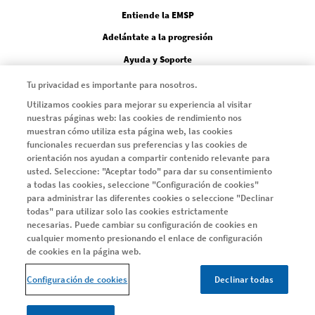
Entiende la EMSP
Adelántate a la progresión
Ayuda y Soporte
Día Mundial EM
Tu privacidad es importante para nosotros.
Estudio Me Interesa PRO
Utilizamos cookies para mejorar su experiencia al visitar
nuestras páginas web: las cookies de rendimiento nos
muestran cómo utiliza esta página web, las cookies
funcionales recuerdan sus preferencias y las cookies de
CONOCE TU EM
orientación nos ayudan a compartir contenido relevante para
Conoce tu EM
usted. Seleccione: "Aceptar todo" para dar su consentimiento
a todas las cookies, seleccione "Configuración de cookies"
Encuentra el equilibrio entre las necesidades del tratamiento
para administrar las diferentes cookies o seleccione "Declinar
todas" para utilizar solo las cookies estrictamente
Una alta eficacia, de forma temprana
necesarias. Puede cambiar su configuración de cookies en
Fijarse objetivos en la EM
cualquier momento presionando el enlace de configuración
de cookies en la página web.
Defiéndete a ti mismo
Configuración de cookies
Declinar todas
SERIE EMMA