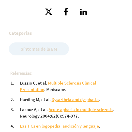
Categorías
Síntomas de la EM
Referencias:
Luzzio C, et al.
Multiple Sclerosis Clinical
Presentation
. Medscape.
Harding M, et al.
Dysarthria and dysphasia
.
Lacour A, et al.
Acute aphasia in multiple sclerosis
.
Neurology 2004;62(6):974-977.
Las TICs en logopedia: audición y lenguaje
.