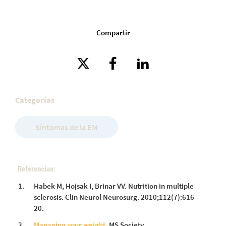
Compartir
Categorías
Síntomas de la EM
Referencias:
Habek M, Hojsak I, Brinar VV. Nutrition in multiple
sclerosis. Clin Neurol Neurosurg. 2010;112(7):616-
20.
Managing your weight
. MS Society