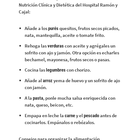
Nutrición Clínica y Dietética del Hospital Ramón y
Cajal:
Añade a los
quesitos, frutos secos picados,
purés
nata, mantequilla, aceite o tomate frito.
Rehoga las
con aceite y agrégales un
verduras
sofrito con ajo y jamón. Otra opción es echarles
bechamel, mayonesa, frutos secos o pasas.
Cocina las
con chorizo.
legumbres
Añade al
yema de huevo y un sofrito de ajo
arroz
con jamón.
A la
, ponle mucha salsa enriquecida con
pasta
nata, queso, beicon, etc.
Empapa en leche la
y el
antes de
carne
pescado
cocinarlos. Empánalos o rebózalos.
Consejos para organizar la alimentación