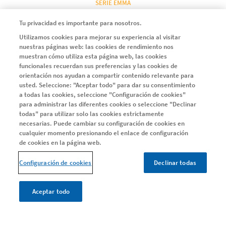
SERIE EMMA
Serie EMMA
Tu privacidad es importante para nosotros.
Capítulo 1
Utilizamos cookies para mejorar su experiencia al visitar
nuestras páginas web: las cookies de rendimiento nos
Capítulo 2
muestran cómo utiliza esta página web, las cookies
Capítulo 3
funcionales recuerdan sus preferencias y las cookies de
orientación nos ayudan a compartir contenido relevante para
Capítulo 4
usted. Seleccione: "Aceptar todo" para dar su consentimiento
a todas las cookies, seleccione "Configuración de cookies"
para administrar las diferentes cookies o seleccione "Declinar
todas" para utilizar solo las cookies estrictamente
ARTÍCULOS
necesarias. Puede cambiar su configuración de cookies en
Todos los artículos
cualquier momento presionando el enlace de configuración
de cookies en la página web.
Instagram
LinkedIn
X
Youtube
Facebook
Configuración de cookies
Declinar todas
Aceptar todo
Legal
Política de privacidad y cookies