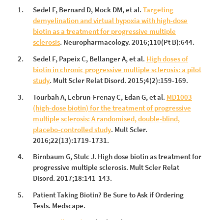
Sedel F, Bernard D, Mock DM, et al.
Targeting
demyelination and virtual hypoxia with high-dose
biotin as a treatment for progressive multiple
sclerosis
. Neuropharmacology. 2016;110(Pt B):644.
Sedel F, Papeix C, Bellanger A, et al.
High doses of
biotin in chronic progressive multiple sclerosis: a pilot
study
. Mult Scler Relat Disord. 2015;4(2):159-169.
Tourbah A, Lebrun-Frenay C, Edan G, et al.
MD1003
(high-dose biotin) for the treatment of progressive
multiple sclerosis: A randomised, double-blind,
placebo-controlled study
. Mult Scler.
2016;22(13):1719-1731.
Birnbaum G, Stulc J. High dose biotin as treatment for
progressive multiple sclerosis. Mult Scler Relat
Disord. 2017;18:141-143.
Patient Taking Biotin? Be Sure to Ask if Ordering
Tests. Medscape.