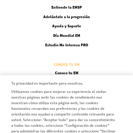
Entiende la EMSP
Adelántate a la progresión
Ayuda y Soporte
Día Mundial EM
Estudio Me Interesa PRO
CONOCE TU EM
Conoce tu EM
Encuentra el equilibrio entre las necesidades del tratamiento
Tu privacidad es importante para nosotros.
Utilizamos cookies para mejorar su experiencia al visitar
Una alta eficacia, de forma temprana
nuestras páginas web: las cookies de rendimiento nos
Fijarse objetivos en la EM
muestran cómo utiliza esta página web, las cookies
funcionales recuerdan sus preferencias y las cookies de
Defiéndete a ti mismo
orientación nos ayudan a compartir contenido relevante para
usted. Seleccione: "Aceptar todo" para dar su consentimiento
a todas las cookies, seleccione "Configuración de cookies"
SERIE EMMA
para administrar las diferentes cookies o seleccione "Declinar