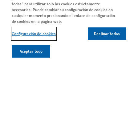
todas" para utilizar solo las cookies estrictamente
Serie EMMA
necesarias. Puede cambiar su configuración de cookies en
Capítulo 1
cualquier momento presionando el enlace de configuración
de cookies en la página web.
Capítulo 2
Configuración de cookies
Declinar todas
Capítulo 3
Capítulo 4
Aceptar todo
ARTÍCULOS
Todos los artículos
Instagram
LinkedIn
X
Youtube
Facebook
Legal
Política de privacidad y cookies