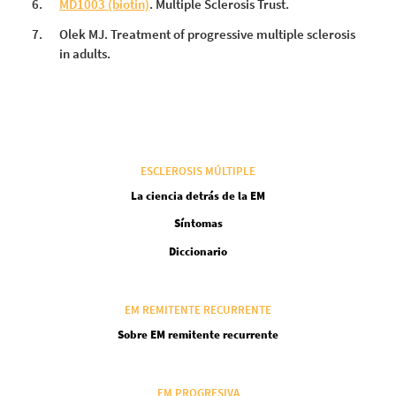
MD1003 (biotin)
. Multiple Sclerosis Trust.
Olek MJ. Treatment of progressive multiple sclerosis
in adults.
ESCLEROSIS MÚLTIPLE
La ciencia detrás de la EM
Síntomas
Diccionario
EM REMITENTE RECURRENTE
Sobre EM remitente recurrente
EM PROGRESIVA