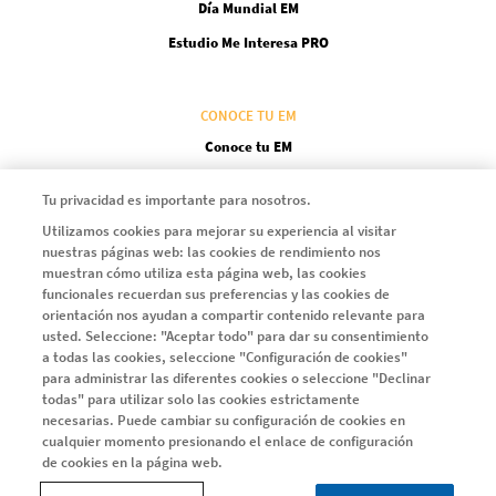
Día Mundial EM
Estudio Me Interesa PRO
CONOCE TU EM
Conoce tu EM
Encuentra el equilibrio entre las necesidades del tratamiento
Tu privacidad es importante para nosotros.
Una alta eficacia, de forma temprana
Utilizamos cookies para mejorar su experiencia al visitar
nuestras páginas web: las cookies de rendimiento nos
Fijarse objetivos en la EM
muestran cómo utiliza esta página web, las cookies
Defiéndete a ti mismo
funcionales recuerdan sus preferencias y las cookies de
orientación nos ayudan a compartir contenido relevante para
usted. Seleccione: "Aceptar todo" para dar su consentimiento
a todas las cookies, seleccione "Configuración de cookies"
SERIE EMMA
para administrar las diferentes cookies o seleccione "Declinar
Serie EMMA
todas" para utilizar solo las cookies estrictamente
necesarias. Puede cambiar su configuración de cookies en
Capítulo 1
cualquier momento presionando el enlace de configuración
Capítulo 2
de cookies en la página web.