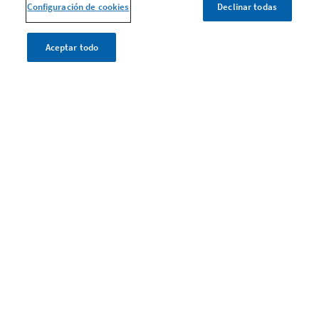
Capítulo 3
Configuración de cookies
Declinar todas
Capítulo 4
Aceptar todo
ARTÍCULOS
Todos los artículos
Instagram
LinkedIn
X
Youtube
Facebook
Legal
Política de privacidad y cookies
Condiciones legales
Protección de datos: tus derechos
Configuración de cookies