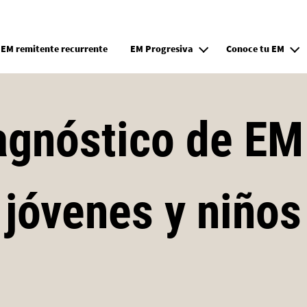
Pasar al contenido principal
EM remitente recurrente
EM Progresiva
Conoce tu EM
agnóstico de EM
jóvenes y niños