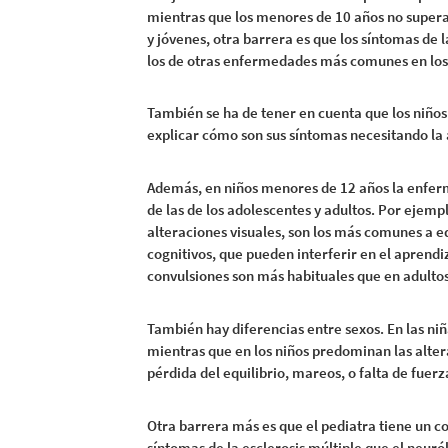
mientras que los menores de 10 años no supera
y jóvenes, otra barrera es que los síntomas de 
los de otras enfermedades más comunes en los
También se ha de tener en cuenta que los niñ
explicar cómo son sus síntomas necesitando la 
Además, en niños menores de 12 años la enfer
de las de los adolescentes y adultos. Por ejemp
alteraciones visuales, son los más comunes a 
cognitivos, que pueden interferir en el aprendiz
convulsiones son más habituales que en adultos
También hay diferencias entre sexos. En las niñ
mientras que en los niños predominan las alte
pérdida del equilibrio, mareos, o falta de fuer
Otra barrera más es que el pediatra tiene un 
síntomas de la esclerosis múltiple que el neuró