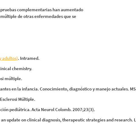
las pruebas complementarias han aumentado
is múltiple de otras enfermedades que se
y adultos)
. Intramed.
linical chemistry.
si múltiple.
zantes en la infancia. Conocimiento, diagnóstico y manejo actuales. MS
Esclerosi Múltiple.
lación pediátrica. Acta Neurol Colomb. 2007;23(3).
en: an update on clinical diagnosis, therapeutic strategies and research