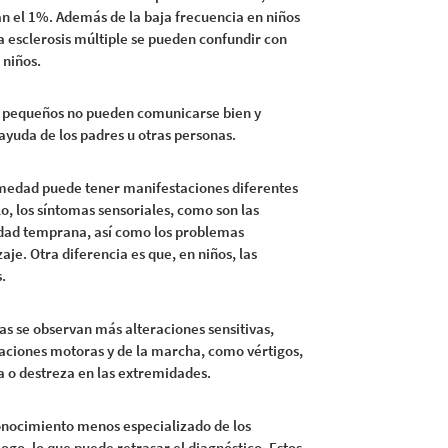
n el 1%. Además de la baja frecuencia en niños
la esclerosis múltiple se pueden confundir con
 niños.
os pequeños no pueden comunicarse bien y
ayuda de los padres u otras personas.
medad puede tener manifestaciones diferentes
lo, los síntomas sensoriales, como son las
edad temprana, así como los problemas
aje. Otra diferencia es que, en niños, las
.
as se observan más alteraciones sensitivas,
raciones motoras y de la marcha, como vértigos,
za o destreza en las extremidades.
conocimiento menos especializado de los
logo, lo que puede retrasar el diagnóstico. Estos