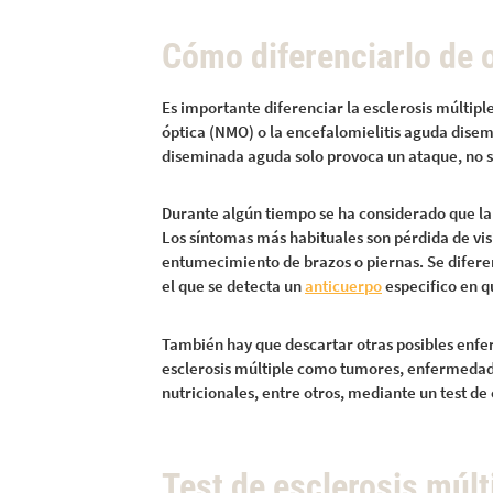
Cómo diferenciarlo de 
Es importante diferenciar la esclerosis múltip
óptica (NMO) o la encefalomielitis aguda disem
diseminada aguda solo provoca un ataque, no se
Durante algún tiempo se ha considerado que la 
Los síntomas más habituales son pérdida de visi
entumecimiento de brazos o piernas. Se diferen
el que se detecta un
anticuerpo
especifico en q
También hay que descartar otras posibles enfe
esclerosis múltiple como tumores, enfermedade
nutricionales, entre otros, mediante un test de 
Test de esclerosis múlt