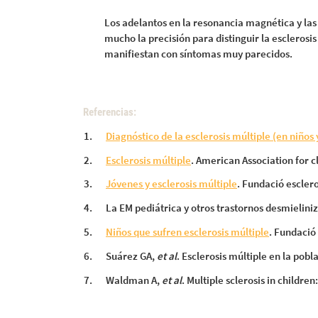
Los adelantos en la resonancia magnética y 
mucho la precisión para distinguir la escleros
manifiestan con síntomas muy parecidos.
Referencias:
Diagnóstico de la esclerosis múltiple (en niños 
Esclerosis múltiple
. American Association for c
Jóvenes y esclerosis múltiple
. Fundació esclero
La EM pediátrica y otros trastornos desmielini
Niños que sufren esclerosis múltiple
.
Fundació 
Suárez GA,
et al
. Esclerosis múltiple en la pob
Waldman A,
et al
. Multiple sclerosis in childr