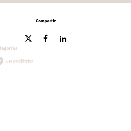
Compartir
tegorías
EM pediátrica