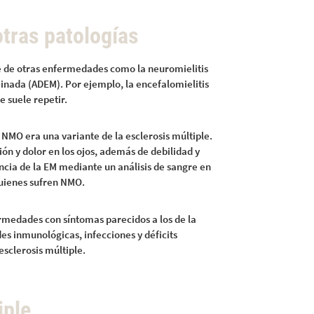
otras patologías
le de otras enfermedades como la neuromielitis
inada (ADEM). Por ejemplo, la encefalomielitis
 suele repetir.
NMO era una variante de la esclerosis múltiple.
ón y dolor en los ojos, además de debilidad y
cia de la EM mediante un análisis de sangre en
uienes sufren NMO.
rmedades con síntomas parecidos a los de la
s inmunológicas, infecciones y déficits
esclerosis múltiple.
iple