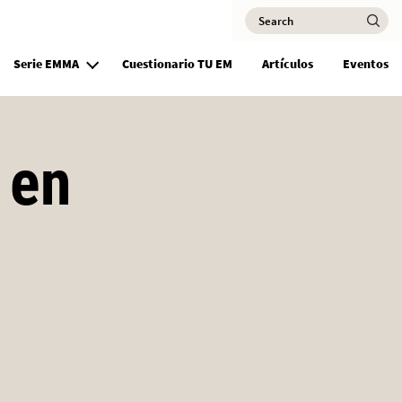
Search
Ma
Serie EMMA
Cuestionario TU EM
Artículos
Eventos
 en