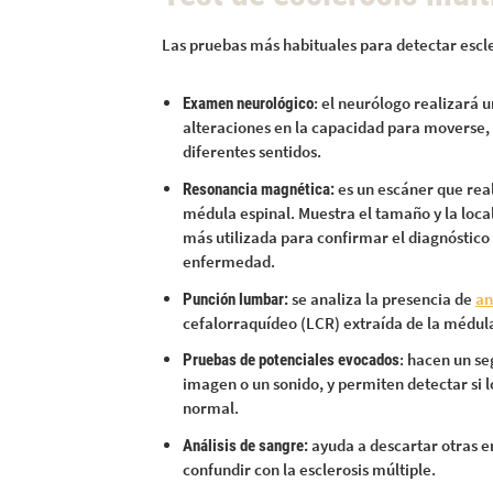
Las pruebas más habituales para detectar escle
: el neurólogo realizará 
Examen neurológico
alteraciones en la capacidad para moverse, e
diferentes sentidos.
es un escáner que rea
Resonancia magnética:
médula espinal. Muestra el tamaño y la local
más utilizada para confirmar el diagnóstico 
enfermedad.
se analiza la presencia de
an
Punción lumbar:
cefalorraquídeo (LCR) extraída de la médul
: hacen un s
Pruebas de potenciales evocados
imagen o un sonido, y permiten detectar si 
normal.
ayuda a descartar otras 
Análisis de sangre:
confundir con la esclerosis múltiple.