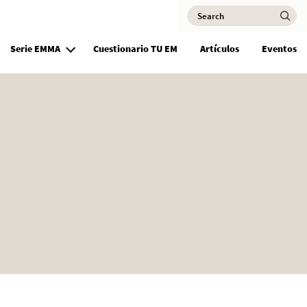
Search
Ma
Serie EMMA
Cuestionario TU EM
Artículos
Eventos