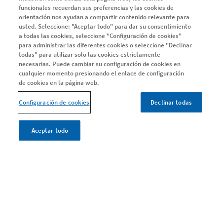
Adelántate a la progresión
funcionales recuerdan sus preferencias y las cookies de
orientación nos ayudan a compartir contenido relevante para
Ayuda y Soporte
usted. Seleccione: "Aceptar todo" para dar su consentimiento
Día Mundial EM
a todas las cookies, seleccione "Configuración de cookies"
para administrar las diferentes cookies o seleccione "Declinar
Estudio Me Interesa PRO
todas" para utilizar solo las cookies estrictamente
necesarias. Puede cambiar su configuración de cookies en
cualquier momento presionando el enlace de configuración
de cookies en la página web.
CONOCE TU EM
Conoce tu EM
Configuración de cookies
Declinar todas
Encuentra el equilibrio entre las necesidades del tratamiento
Una alta eficacia, de forma temprana
Aceptar todo
Fijarse objetivos en la EM
Defiéndete a ti mismo
SERIE EMMA
Serie EMMA