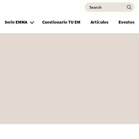
Search
Ma
Serie EMMA
Cuestionario TU EM
Artículos
Eventos