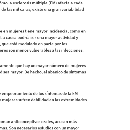
cómo la esclerosis múltiple (EM) afecta a cada
de las mil caras, existe una gran variabilidad
.
le en mujeres tiene mayor incidencia, como en
La causa podría ser una mayor actividad y
 que está modulado en parte por los
eres son menos vulnerables a las infecciones.
icamente que hay un mayor número de mujeres
d sea mayor. De hecho, el abanico de síntomas
le empeoramiento de los síntomas de la EM
s mujeres sufren debilidad en las extremidades
toman anticonceptivos orales, acusan más
omas. Son necesarios estudios con un mayor