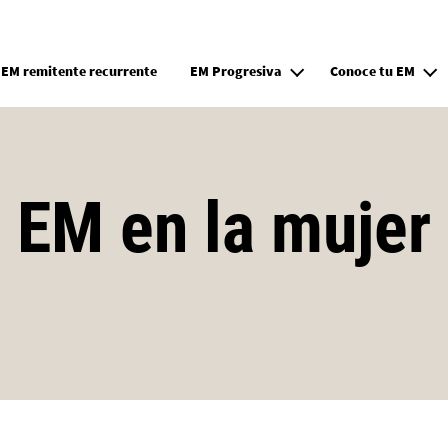
Pasar al contenido principal
EM remitente recurrente
EM Progresiva
Conoce tu EM
EM en la mujer