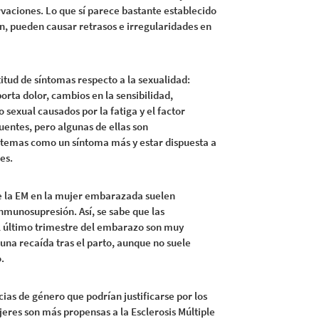
aciones. Lo que sí parece bastante establecido
n, pueden causar retrasos e irregularidades en
ud de síntomas respecto a la sexualidad:
rta dolor, cambios en la sensibilidad,
 sexual causados por la fatiga y el factor
uentes, pero algunas de ellas son
s temas como un síntoma más y estar dispuesta a
es.
 de la EM en la mujer embarazada suelen
inmunosupresión. Así, se sabe que las
 último trimestre del embarazo son muy
una recaída tras el parto, aunque no suele
.
ias de género que podrían justificarse por los
jeres son más propensas a la Esclerosis Múltiple