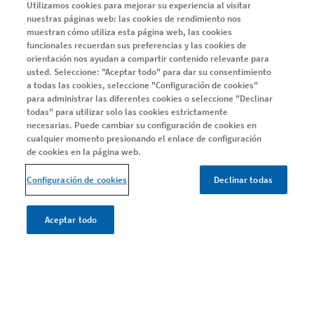
Utilizamos cookies para mejorar su experiencia al visitar
Ayuda y Soporte
nuestras páginas web: las cookies de rendimiento nos
Día Mundial EM
muestran cómo utiliza esta página web, las cookies
funcionales recuerdan sus preferencias y las cookies de
Estudio Me Interesa PRO
orientación nos ayudan a compartir contenido relevante para
usted. Seleccione: "Aceptar todo" para dar su consentimiento
a todas las cookies, seleccione "Configuración de cookies"
para administrar las diferentes cookies o seleccione "Declinar
CONOCE TU EM
todas" para utilizar solo las cookies estrictamente
Conoce tu EM
necesarias. Puede cambiar su configuración de cookies en
cualquier momento presionando el enlace de configuración
Encuentra el equilibrio entre las necesidades del tratamiento
de cookies en la página web.
Una alta eficacia, de forma temprana
Configuración de cookies
Declinar todas
Fijarse objetivos en la EM
Defiéndete a ti mismo
Aceptar todo
SERIE EMMA
Serie EMMA
Capítulo 1