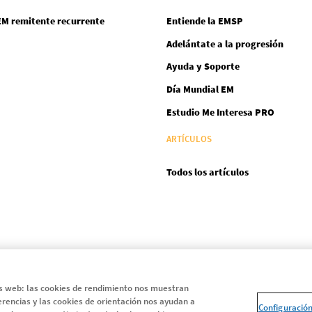
EM remitente recurrente
Entiende la EMSP
Adelántate a la progresión
Ayuda y Soporte
Día Mundial EM
Estudio Me Interesa PRO
ARTÍCULOS
Todos los artículos
as web: las cookies de rendimiento nos muestran
Instagram
LinkedIn
X
Youtube
Facebook
erencias y las cookies de orientación nos ayudan a
Configuració