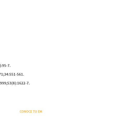
):95-7.
971;34:551-561.
1999;53(8):1622-7.
CONOCE TU EM