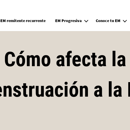
Pasar al contenido principal
EM remitente recurrente
EM Progresiva
Conoce tu EM
Cómo afecta la
nstruación a la