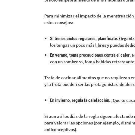
Para minimizar el impacto de la menstruación e
estos consejos:
. Organiz
Si tienes ciclos regulares, planifícate
los tengas un poco más libres y puedas dedi
. 
En verano, toma precauciones contra el calor
con un sombrero, toma bebidas refrescantes y
Trata de cocinar alimentos que no requieran e
y la fruta pueden ser las protagonistas ideales 
. ¡Que tu cas
En invierno, regula la calefacción
Si aun así los días de la regla siguen afectand
para valorar las opciones (por ejemplo, dismin
anticonceptivos).