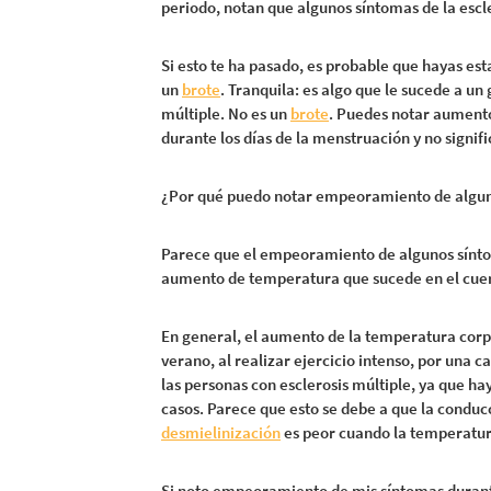
periodo, notan que algunos síntomas de la escl
Si esto te ha pasado, es probable que hayas e
un
brote
. Tranquila: es algo que le sucede a un
múltiple. No es un
brote
. Puedes notar aument
durante los días de la menstruación y no signif
¿Por qué puedo notar empeoramiento de algun
Parece que el empeoramiento de algunos sínto
aumento de temperatura que sucede en el cuerp
En general, el aumento de la temperatura corpo
verano, al realizar ejercicio intenso, por una 
las personas con esclerosis múltiple, ya que 
casos. Parece que esto se debe a que la conducc
desmielinización
es peor cuando la temperatur
Si noto empeoramiento de mis síntomas durant