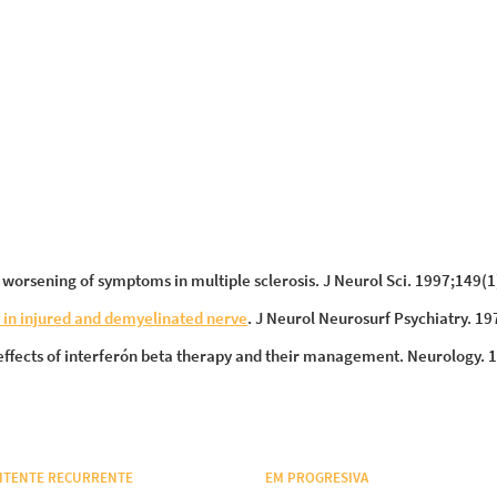
 worsening of symptoms in multiple sclerosis. J Neurol Sci. 1997;149(1
y in injured and demyelinated nerve
. J Neurol Neurosurf Psychiatry. 1
e effects of interferón beta therapy and their management. Neurology. 
ITENTE RECURRENTE
EM PROGRESIVA