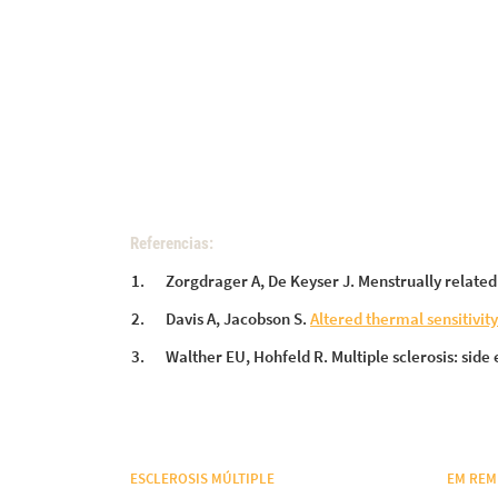
Referencias:
Zorgdrager A, De Keyser J. Menstrually related
Davis A, Jacobson S.
Altered thermal sensitivit
Walther EU, Hohfeld R. Multiple sclerosis: sid
ESCLEROSIS MÚLTIPLE
EM REM