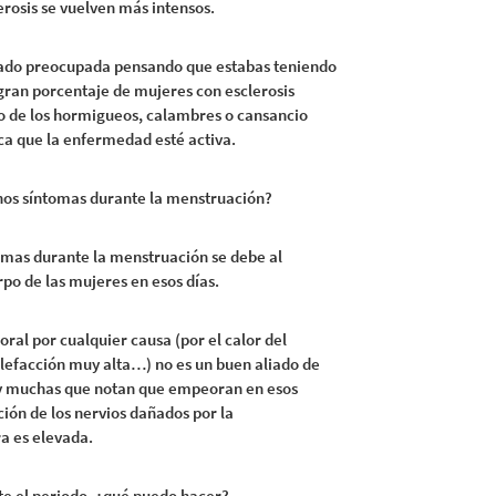
erosis se vuelven más intensos.
stado preocupada pensando que estabas teniendo
 gran porcentaje de mujeres con esclerosis
o de los hormigueos, calambres o cansancio
ica que la enfermedad esté activa.
os síntomas durante la menstruación?
mas durante la menstruación se debe al
o de las mujeres en esos días.
ral por cualquier causa (por el calor del
calefacción muy alta…) no es un buen aliado de
hay muchas que notan que empeoran en esos
ión de los nervios dañados por la
a es elevada.
e el periodo, ¿qué puedo hacer?