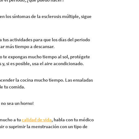
n los síntomas de la esclerosis múltiple, sigue
a tus actividades para que los días del periodo
car más tiempo a descansar.
No te expongas mucho tiempo al sol, protégete
, si es posible, usa el aire acondicionado.
ncender la cocina mucho tiempo. Las ensaladas
de tu comida.
a no sea un horno!
o mucho a tu
calidad de vida
, habla con tu médico
uir o suprimir la menstruación con un tipo de