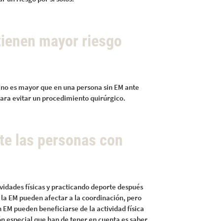
tienen mayor riesgo
 no es mayor que en una persona sin EM ante
 para evitar un procedimiento quirúrgico.
te las personas con
vidades físicas y practicando deporte después
e la EM pueden afectar a la coordinación, pero
 EM pueden beneficiarse de la actividad física
n especial que han de tener en cuenta es saber