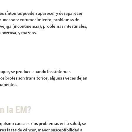
 los síntomas pueden aparecer y desaparecer
omunes son: entumecimiento, problemas de
vejiga (incontinencia), problemas intestinales,
ón borrosa, y mareos.
taque, se produce cuando los síntomas
 brotes son transitorios, algunas veces dejan
manentes.
n la EM?
aquismo causa serios problemas en la salud, se
s tasas de cáncer, mayor susceptibilidad a