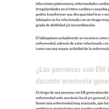
infecciones pulmonares, enfermedades cardiac
irregularidades en el ritmo cardiaco causadas
podría transformar una discapacidad leve o mod
tabáquico se ha relacionado con un riesgo mayo
grado de debilidad y/o incoordinación.
El tabaquismo actualmente se reconoce como un 
enfermedad, además de estar relacionado con 
como con una mayor actividad de la enfermed
¿Las personas con EM 
durante anestesia gener
El riesgo de una persona con EM generalmente 
enfermedad ante anestesia local y/o general, la
tienen una enfermedad muy avanzada, que los 
problemas respiratorios que pueden condicionar