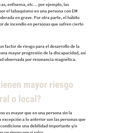
as, enfisema, etc… por ejemplo, las
 por el tabaquismo en una persona con EM
erada en grave. Por otra parte, el hábito
r de incendio en personas que sufren cierto
factor de riesgo para el desarrollo de la
una mayor progresión de la discapacidad, así
ad observada por resonancia magnética.
tienen mayor riesgo
al o local?
no es mayor que en una persona sin la
 excepción a lo anterior son las personas que
condicione una debilidad importante y/o
 un riesgo por si solos.