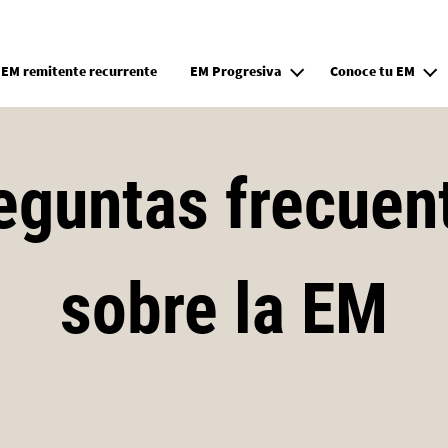
Pasar al contenido principal
EM remitente recurrente
EM Progresiva
Conoce tu EM
eguntas frecuen
sobre la EM