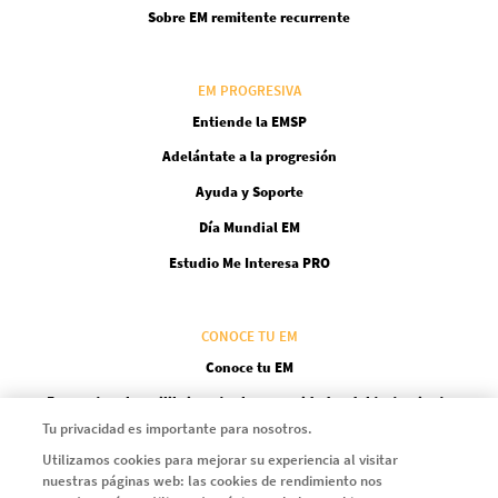
Sobre EM remitente recurrente
EM PROGRESIVA
Entiende la EMSP
Adelántate a la progresión
Ayuda y Soporte
Día Mundial EM
Estudio Me Interesa PRO
CONOCE TU EM
Conoce tu EM
Encuentra el equilibrio entre las necesidades del tratamiento
Tu privacidad es importante para nosotros.
Una alta eficacia, de forma temprana
Utilizamos cookies para mejorar su experiencia al visitar
Fijarse objetivos en la EM
nuestras páginas web: las cookies de rendimiento nos