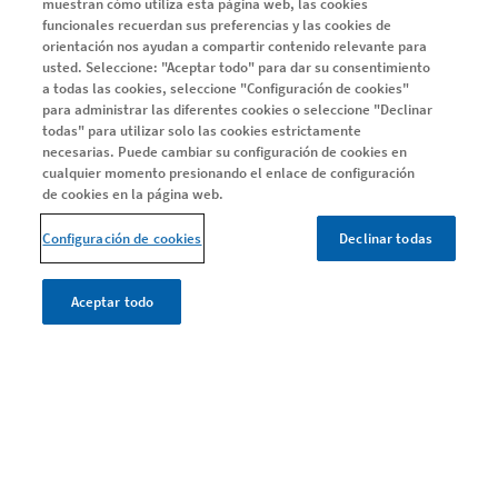
muestran cómo utiliza esta página web, las cookies
Defiéndete a ti mismo
funcionales recuerdan sus preferencias y las cookies de
orientación nos ayudan a compartir contenido relevante para
usted. Seleccione: "Aceptar todo" para dar su consentimiento
SERIE EMMA
a todas las cookies, seleccione "Configuración de cookies"
para administrar las diferentes cookies o seleccione "Declinar
Serie EMMA
todas" para utilizar solo las cookies estrictamente
Capítulo 1
necesarias. Puede cambiar su configuración de cookies en
cualquier momento presionando el enlace de configuración
Capítulo 2
de cookies en la página web.
Capítulo 3
Configuración de cookies
Declinar todas
Capítulo 4
Aceptar todo
ARTÍCULOS
Todos los artículos
Instagram
LinkedIn
X
Youtube
Facebook