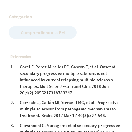
Categorías
Comprendiendo la EM
Referencias:
Coret F, Pérez-Miralles FC, Gascón F, et al. Onset of
secondary progressive multiple sclerosis is not
influenced by current relapsing multiple sclerosis
therapies. Mult Scler J Exp Transl Clin. 2018 Jun
26;4(2):2055217318783347.
Correale J, Gaitán MI, Ysrraelit MC, et al. Progressive
multiple sclerosis: from pathogenic mechanisms to
treatment. Brain. 2017 Mar 1;140(3):527-546.
Giovannoni G. Management of secondary-progressive
multiple sclerosis. CNS Drugs. 2004;18(10):653-69.