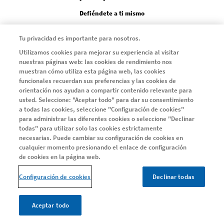
Defiéndete a ti mismo
Tu privacidad es importante para nosotros.
SERIE EMMA
Utilizamos cookies para mejorar su experiencia al visitar
Serie EMMA
nuestras páginas web: las cookies de rendimiento nos
muestran cómo utiliza esta página web, las cookies
Capítulo 1
funcionales recuerdan sus preferencias y las cookies de
orientación nos ayudan a compartir contenido relevante para
Capítulo 2
usted. Seleccione: "Aceptar todo" para dar su consentimiento
Capítulo 3
a todas las cookies, seleccione "Configuración de cookies"
para administrar las diferentes cookies o seleccione "Declinar
Capítulo 4
todas" para utilizar solo las cookies estrictamente
necesarias. Puede cambiar su configuración de cookies en
cualquier momento presionando el enlace de configuración
ARTÍCULOS
de cookies en la página web.
Todos los artículos
Configuración de cookies
Declinar todas
Instagram
LinkedIn
X
Youtube
Facebook
Aceptar todo