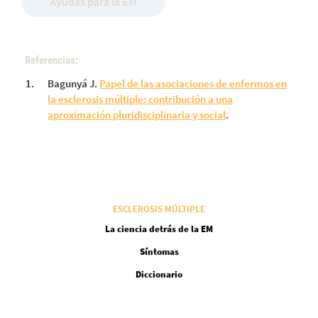
Ayudas para la EM
Referencias:
Bagunyá J.
Papel de las asociaciones de enfermos en
la esclerosis múltiple: contribución a una
aproximación pluridisciplinaria y social
.
ESCLEROSIS MÚLTIPLE
La ciencia detrás de la EM
Síntomas
Diccionario