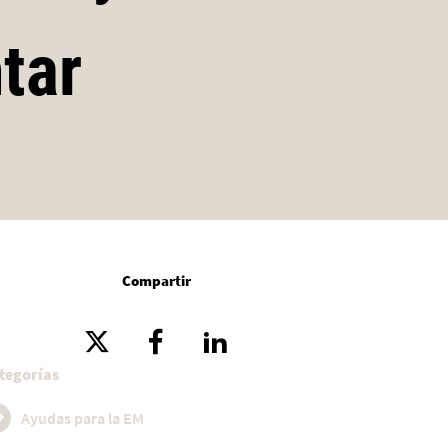
tar
Compartir
tegorías
Ayudas para la EM