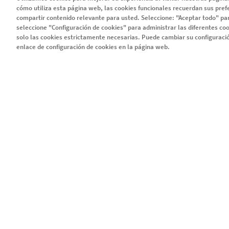
cómo utiliza esta página web, las cookies funcionales recuerdan sus pref
Serie EMMA
compartir contenido relevante para usted. Seleccione: "Aceptar todo" par
seleccione "Configuración de cookies" para administrar las diferentes coo
Capítulo 1
solo las cookies estrictamente necesarias. Puede cambiar su configurac
enlace de configuración de cookies en la página web.
Capítulo 2
Capítulo 3
Capítulo 4
Legal
Política de privacidad y c
© 