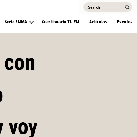
Search
Ma
Serie EMMA
Cuestionario TU EM
Artículos
Eventos
a con
o
y voy