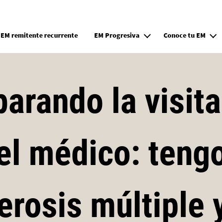
Pasar al contenido principal
EM remitente recurrente
EM Progresiva
Conoce tu EM
arando la visit
el médico: teng
erosis múltiple 