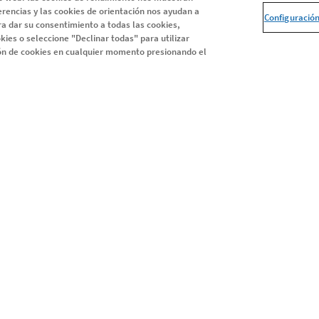
erencias y las cookies de orientación nos ayudan a
Configuració
Todos los artículos
a dar su consentimiento a todas las cookies,
kies o seleccione "Declinar todas" para utilizar
ión de cookies en cualquier momento presionando el
Instagram
LinkedIn
X
Youtube
Facebook
ookies
Condiciones legales
Protección de datos: tus derechos
2026 Novartis AG
Este sitio web está dirigido solamente a residentes en Esp