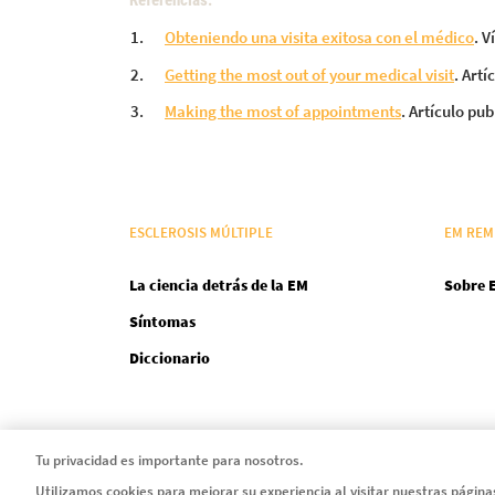
Referencias:
Obteniendo una visita exitosa con el médico
. V
Getting the most out of your medical visit
. Art
Making the most of appointments
. Artículo pu
ESCLEROSIS MÚLTIPLE
EM REM
La ciencia detrás de la EM
Sobre 
Síntomas
Diccionario
Tu privacidad es importante para nosotros.
SERIE EMMA
Utilizamos cookies para mejorar su experiencia al visitar nuestras págin