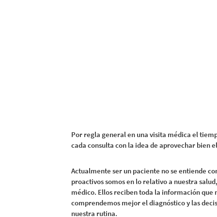
Por regla general en una visita médica el tiemp
cada consulta con la idea de aprovechar bien e
Actualmente ser un paciente no se entiende co
proactivos somos en lo relativo a nuestra salud
médico. Ellos reciben toda la información que 
comprendemos mejor el diagnóstico y las deci
nuestra rutina.