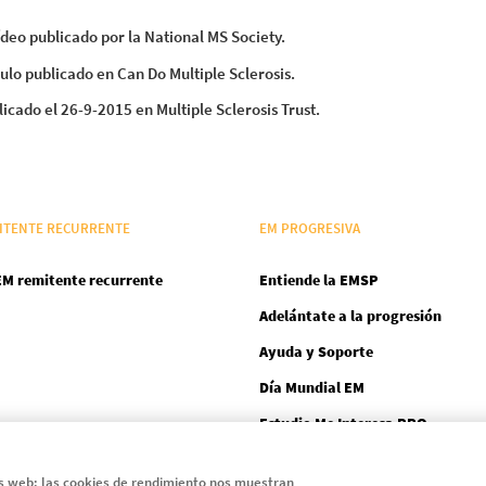
ídeo publicado por la National MS Society.
ículo publicado en Can Do Multiple Sclerosis.
blicado el 26-9-2015 en Multiple Sclerosis Trust.
ITENTE RECURRENTE
EM PROGRESIVA
EM remitente recurrente
Entiende la EMSP
Adelántate a la progresión
Ayuda y Soporte
Día Mundial EM
Estudio Me Interesa PRO
ARTÍCULOS
as web: las cookies de rendimiento nos muestran